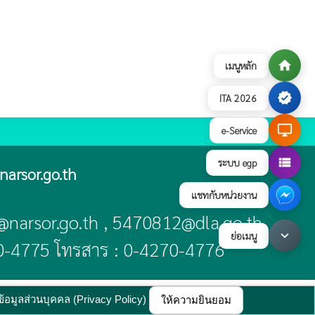
home
เมนูหลัก
verified
ITA 2026
desktop_windows
e-Service
view_list
ระบบ egp
arsor.go.th
แชทกับหน่วยงาน
t@narsor.go.th , 5470812@dla.go.th
keyboard_arrow_down
ย่อเมนู
70-4775 โทรสาร : 0-4270-4776
บายการคุ้มครองข้อมูลส่วนบุคคล
update : 17 กรกฎาคม 2569
้อมูลส่วนบุคคล (Privacy Policy)
ให้ความยินยอม