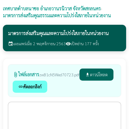
เทศบาลตำบลนาซอ
อำเภอวานรนิวาส จังหวัดสกลนคร
›
มาตรการส่งเสริมคุณธรรมและความโปร่งใสภายในหน่วยงาน
มาตรการส่งเสริมคุณและความโปร่งใสภายในหน่วยงาน
เผยแพร่เมื่อ 2 พฤศจิกายน 2563
เปิดอ่าน 177 ครั้ง
event
visibility
ไฟล์เอกสาร
attach_file
ดาวน์โหลด
zwB1cN5Wed70723.pdf
file_download
คัดลอกลิงก์
link