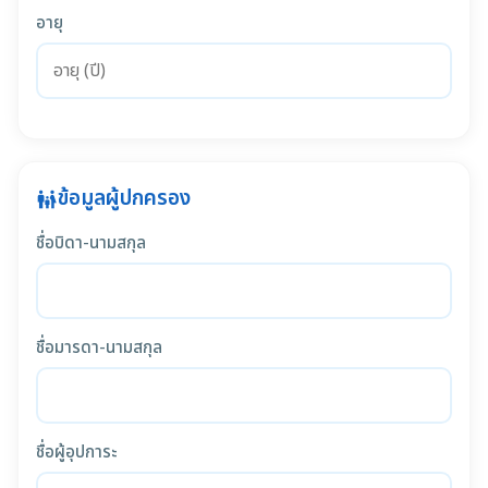
อายุ
ข้อมูลผู้ปกครอง
family_restroom
ชื่อบิดา-นามสกุล
ชื่อมารดา-นามสกุล
ชื่อผู้อุปการะ