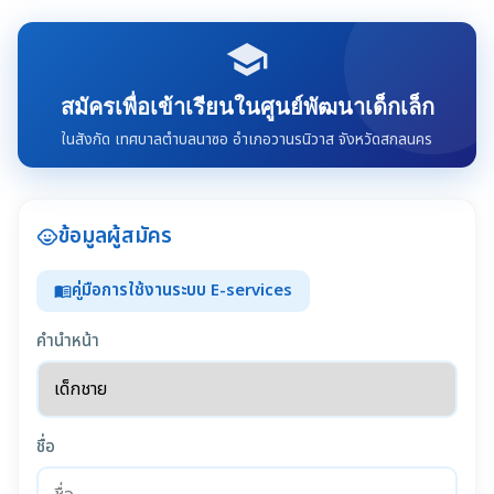
school
สมัครเพื่อเข้าเรียนในศูนย์พัฒนาเด็กเล็ก
ในสังกัด เทศบาลตำบลนาซอ อำเภอวานรนิวาส จังหวัดสกลนคร
ข้อมูลผู้สมัคร
child_care
คู่มือการใช้งานระบบ E-services
menu_book
คำนำหน้า
ชื่อ