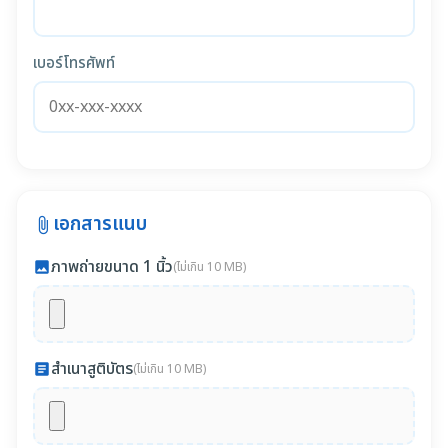
เบอร์โทรศัพท์
เอกสารแนบ
attach_file
ภาพถ่ายขนาด 1 นิ้ว
photo
(ไม่เกิน 10 MB)
สำเนาสูติบัตร
article
(ไม่เกิน 10 MB)