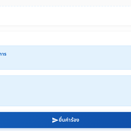
ะการ
ยื่นคำร้อง
send