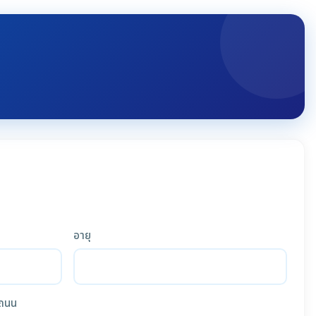
อายุ
ถนน