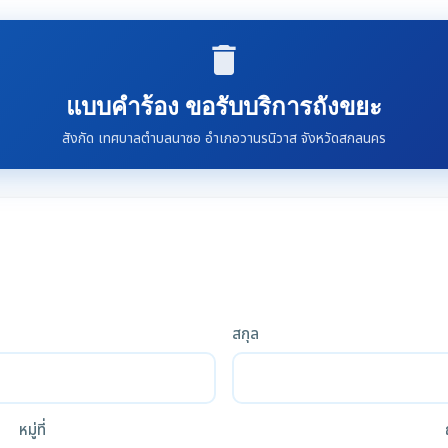
delete
แบบคำร้อง ขอรับบริการถังขยะ
สังกัด เทศบาลตำบลนาซอ อำเภอวานรนิวาส จังหวัดสกลนคร
สกุล
หมู่ที่